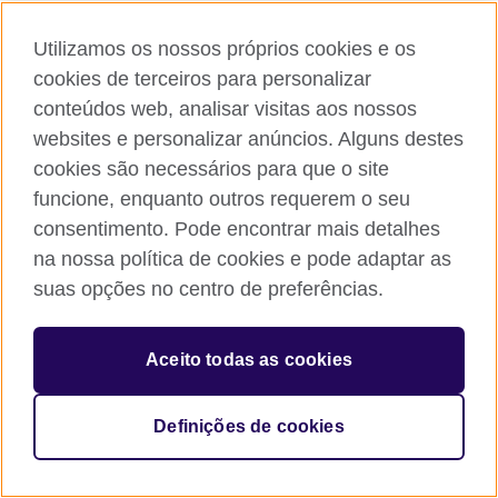
Partilhar
Utilizamos os nossos próprios cookies e os
cookies de terceiros para personalizar
conteúdos web, analisar visitas aos nossos
websites e personalizar anúncios. Alguns destes
cookies são necessários para que o site
funcione, enquanto outros requerem o seu
consentimento. Pode encontrar mais detalhes
na nossa política de cookies e pode adaptar as
© 2026 British Council
The United Kingdom’s international organisation for cultural
suas opções no centro de preferências.
relations and educational opportunities. A registered charity:
209131 (England and Wales) SC037733 (Scotland)
British Council – Representação Permanente em Portugal.
Aceito todas as cookies
NIPC: 980430836.
Definições de cookies