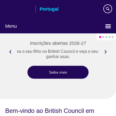
Passar
Portugal
ao
conteúdo
Menu
Escolha
a
Inscrições abertas 2026-27
língua
Inscreva o seu filho no British Council e veja o seu inglês
ganhar asas.
Saiba mais
Bem-vindo ao British Council em