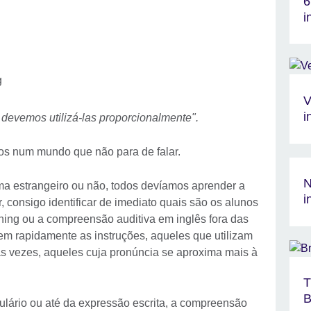
6
i
V
i
devemos utilizá-las proporcionalmente".
dos num mundo que não para de falar.
N
a estrangeiro ou não, todos devíamos aprender a
i
, consigo identificar de imediato quais são os alunos
ning ou a compreensão auditiva em inglês fora das
m rapidamente as instruções, aqueles que utilizam
as vezes, aqueles cuja pronúncia se aproxima mais à
T
B
ulário ou até da expressão escrita, a compreensão