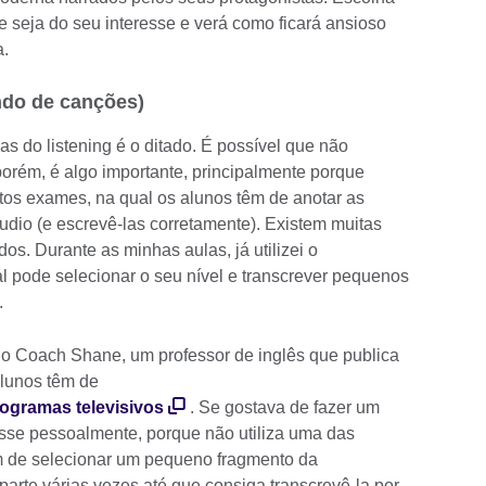
seja do seu interesse e verá como ficará ansioso
a.
indo de canções)
 do listening é o ditado. É possível que não
 porém, é algo importante, principalmente porque
os exames, na qual os alunos têm de anotar as
udio (e escrevê-las corretamente). Existem muitas
os. Durante as minhas aulas, já utilizei o
al pode selecionar o seu nível e transcrever pequenos
.
o Coach Shane, um professor de inglês que publica
alunos têm de
rogramas televisivos
. Se gostava de fazer um
esse pessoalmente, porque não utiliza uma das
 de selecionar um pequeno fragmento da
parte várias vezes até que consiga transcrevê-la por