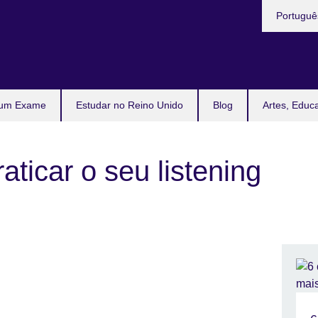
Escolha
Portugu
a
língua
l
 um Exame
Estudar no Reino Unido
Blog
Artes, Educ
aticar o seu listening