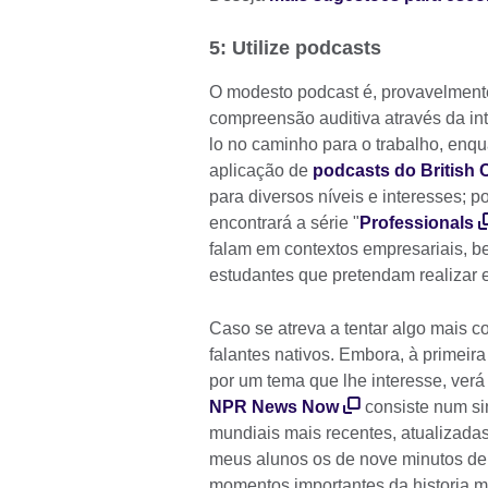
5: Utilize podcasts
O modesto podcast é, provavelmente,
compreensão auditiva através da inte
lo no caminho para o trabalho, enqu
aplicação de
podcasts do British 
para diversos níveis e interesses; 
encontrará a série "
Professionals
falam em contextos empresariais, b
estudantes que pretendam realizar ex
Caso se atreva a tentar algo mais c
falantes nativos. Embora, à primeira
por um tema que lhe interesse, verá
NPR News Now
consiste num si
mundiais mais recentes, atualizad
meus alunos os de nove minutos d
momentos importantes da historia m