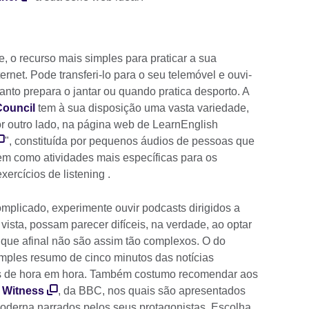
 o recurso mais simples para praticar a sua
rnet. Pode transferi-lo para o seu telemóvel e ouvi-
anto prepara o jantar ou quando pratica desporto. A
Council
tem à sua disposição uma vasta variedade,
por outro lado, na página web de LearnEnglish
", constituída por pequenos áudios de pessoas que
em como atividades mais específicas para os
ercícios de listening .
omplicado, experimente ouvir podcasts dirigidos a
 vista, possam parecer difíceis, na verdade, ao optar
 que afinal não são assim tão complexos. O do
mples resumo de cinco minutos das notícias
as de hora em hora. Também costumo recomendar aos
e
Witness
, da BBC, nos quais são apresentados
oderna narrados pelos seus protagonistas. Escolha