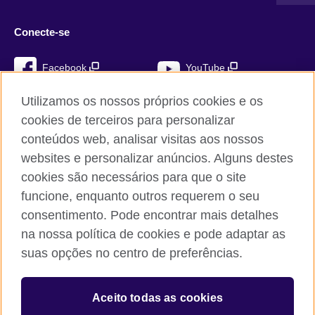
Conecte-se
Facebook
YouTube
Instagram
TikTok
Utilizamos os nossos próprios cookies e os
cookies de terceiros para personalizar
conteúdos web, analisar visitas aos nossos
websites e personalizar anúncios. Alguns destes
British Council global
cookies são necessários para que o site
Privacidade e termos de utilização
funcione, enquanto outros requerem o seu
Cookies
consentimento. Pode encontrar mais detalhes
Mapa do sítio
na nossa política de cookies e pode adaptar as
suas opções no centro de preferências.
© 2026 British Council
The United Kingdom’s international organisation for cultural
Aceito todas as cookies
relations and educational opportunities. A registered charity:
209131 (England and Wales) SC037733 (Scotland)