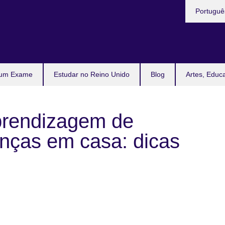
Escolha
Portugu
a
língua
l
 um Exame
Estudar no Reino Unido
Blog
Artes, Educ
prendizagem de
anças em casa: dicas