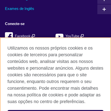
Exames de Inglês
Conecte-se
Facebook
YouTube
Instagram
TikTok
Utilizamos os nossos próprios cookies e os
cookies de terceiros para personalizar
conteúdos web, analisar visitas aos nossos
websites e personalizar anúncios. Alguns destes
British Council global
cookies são necessários para que o site
Privacidade e termos de utilização
funcione, enquanto outros requerem o seu
Cookies
consentimento. Pode encontrar mais detalhes
Mapa do sítio
na nossa política de cookies e pode adaptar as
suas opções no centro de preferências.
© 2026 British Council