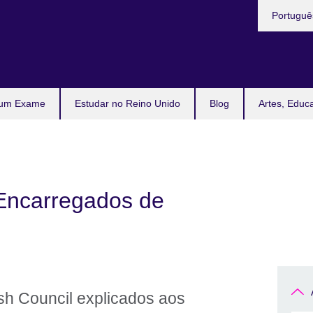
Escolha
Portugu
a
língua
l
 um Exame
Estudar no Reino Unido
Blog
Artes, Educ
Encarregados de
ish Council explicados aos