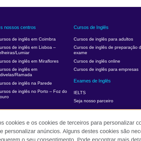
s nossos centros
Cursos de Inglês
ursos de inglês em Coimbra
Cursos de inglês para adultos
ursos de inglês em Lisboa –
Cursos de inglês de preparação 
elheiras/Lumiar
exame
ursos de inglês em Miraflores
Cursos de inglês online
ursos de inglês em
Cursos de inglês para empresas
divelas/Ramada
Exames de Inglês
ursos de inglês na Parede
ursos de inglês no Porto – Foz do
IELTS
ouro
Seja nosso parceiro
os cookies e os cookies de terceiros para personalizar c
 e personalizar anúncios. Alguns destes cookies são nec
termos de utilização
Cookies
Mapa do sítio
equerem o seu consentimento. Pode encontrar mais deta