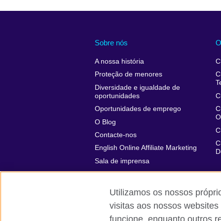
Sobre nós
O
A nossa história
C
Proteção de menores
C
T
Diversidade e igualdade de
oportunidades
C
Oportunidades de emprego
C
O
O Blog
C
Contacte-nos
C
English Online Affiliate Marketing
D
Sala de imprensa
Utilizamos os nossos própri
visitas aos nossos websites
British Council global
Privacidade e 
funcione, enquanto outros r