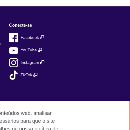
Conecte-se
Facebook
de
YouTube
Instagram
TikTok
onteúdos web, analisar
essários para que o site
lhes na nossa política de