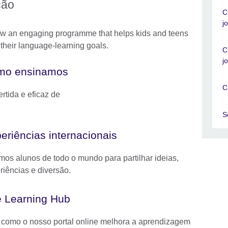
ção
C
j
low an engaging programme that helps kids and teens
their language-learning goals.
C
j
mo ensinamos
C
rtida e eficaz de
S
eriências internacionais
mos alunos de todo o mundo para partilhar ideias,
riências e diversão.
 Learning Hub
 como o nosso portal online melhora a aprendizagem