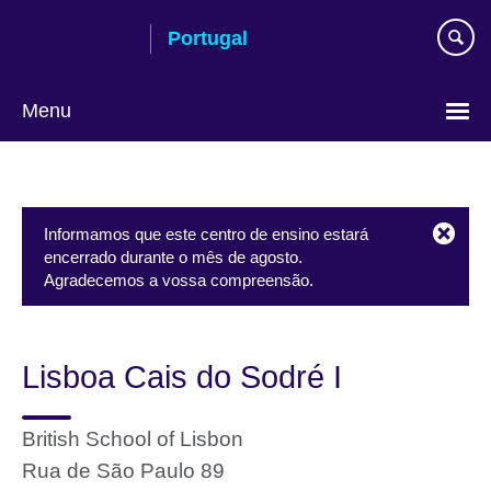
Passar
Portugal
ao
conteúdo
Menu
Escolha
a
língua
Informamos que este centro de ensino estará
encerrado durante o mês de agosto.
Agradecemos a vossa compreensão.
Lisboa Cais do Sodré I
British School of Lisbon
Rua de São Paulo 89