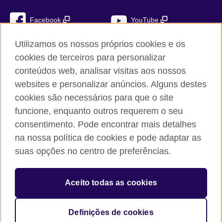
Facebook
YouTube
Instagram
TikTok
Utilizamos os nossos próprios cookies e os
cookies de terceiros para personalizar
conteúdos web, analisar visitas aos nossos
websites e personalizar anúncios. Alguns destes
British Council global
cookies são necessários para que o site
Privacidade e termos de utilização
funcione, enquanto outros requerem o seu
Cookies
consentimento. Pode encontrar mais detalhes
Mapa do sítio
na nossa política de cookies e pode adaptar as
suas opções no centro de preferências.
© 2026 British Council
The United Kingdom’s international organisation for cultural
Aceito todas as cookies
relations and educational opportunities. A registered charity:
209131 (England and Wales) SC037733 (Scotland)
British Council – Representação Permanente em Portugal.
Definições de cookies
NIPC: 980430836.