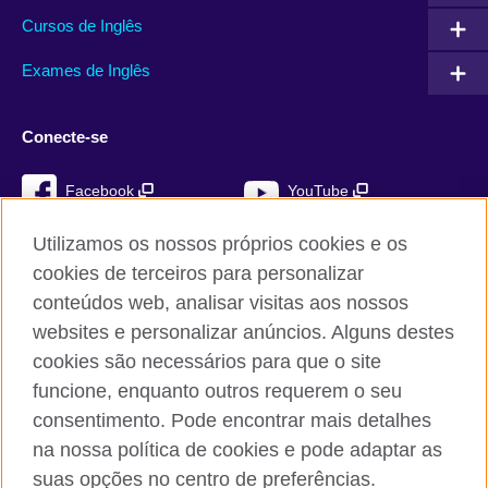
Cursos de Inglês
Exames de Inglês
Conecte-se
Facebook
YouTube
Instagram
TikTok
Utilizamos os nossos próprios cookies e os
cookies de terceiros para personalizar
conteúdos web, analisar visitas aos nossos
websites e personalizar anúncios. Alguns destes
British Council global
cookies são necessários para que o site
Privacidade e termos de utilização
funcione, enquanto outros requerem o seu
Cookies
consentimento. Pode encontrar mais detalhes
Mapa do sítio
na nossa política de cookies e pode adaptar as
suas opções no centro de preferências.