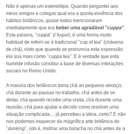
Não é apenas um estereótipo. Quando perguntei aos
meus amigos e colegas qual era a quinta-essência dos
hábitos britânicos, quase todos mencionaram
imediatamente que era
beber uma agradável "
cuppa
"
.
Esta palavra, "
cuppa
" (/ˈkʌpə/), é uma forma muito
habitual de referir-se à tradicional "cup of tea" (chávena
de chá), visto que quando se pronuncia esta expressão
ela soa mais como "cuppa tea". E é verdade que esta
humilde infusão constitui a base de diversas interações
sociais no Reino Unido.
A maioria dos britânicos toma chá ao pequeno-almoço,
chá durante as pausas no trabalho, chá antes de se
deitar, chá quando recebe uma visita, chá durante uma
reunião, chá para ajudar a decidir como resolver uma
situação complicada… já percebeu a ideia, certo? E não
nos podemos esquecer da magnífica arte britânica do
"
dunking
", isto é, molhar uma bolacha no chá antes de a