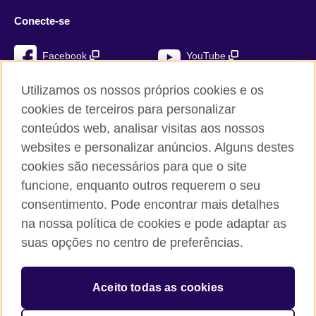
Conecte-se
Facebook
YouTube
Instagram
TikTok
Utilizamos os nossos próprios cookies e os
cookies de terceiros para personalizar
conteúdos web, analisar visitas aos nossos
websites e personalizar anúncios. Alguns destes
British Council global
cookies são necessários para que o site
Privacidade e termos de utilização
funcione, enquanto outros requerem o seu
Cookies
consentimento. Pode encontrar mais detalhes
Mapa do sítio
na nossa política de cookies e pode adaptar as
suas opções no centro de preferências.
© 2026 British Council
The United Kingdom’s international organisation for cultural
Aceito todas as cookies
relations and educational opportunities. A registered charity:
209131 (England and Wales) SC037733 (Scotland)