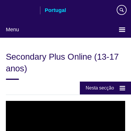
Passar
Portugal
ao
conteúdo
Menu
Escolha
a
Secondary Plus Online (13-17
língua
anos)
Nesta secção