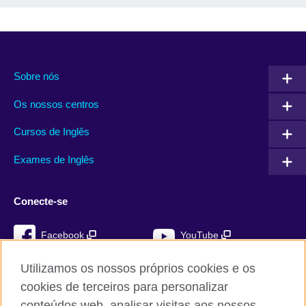
Sobre nós
Os nossos centros
Cursos de Inglês
Exames de Inglês
Conecte-se
Facebook
YouTube
Instagram
TikTok
Utilizamos os nossos próprios cookies e os
cookies de terceiros para personalizar
conteúdos web, analisar visitas aos nossos