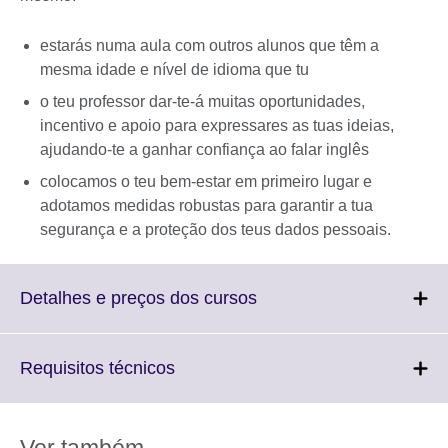
estarás numa aula com outros alunos que têm a
mesma idade e nível de idioma que tu
o teu professor dar-te-á muitas oportunidades,
incentivo e apoio para expressares as tuas ideias,
ajudando-te a ganhar confiança ao falar inglês
colocamos o teu bem-estar em primeiro lugar e
adotamos medidas robustas para garantir a tua
segurança e a proteção dos teus dados pessoais.
Click
Detalhes e preços dos cursos
to
expand.
More
Click
Requisitos técnicos
information
to
available.
expand.
More