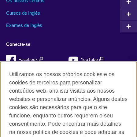
Os nossos centros
Cursos de Inglês
Exames de Inglês
Conecte-se
Facebook
YouTube
Instagram
TikTok
Utilizamos os nossos próprios cookies e os
cookies de terceiros para personalizar
conteúdos web, analisar visitas aos nossos
websites e personalizar anúncios. Alguns destes
British Council global
cookies são necessários para que o site
Privacidade e termos de utilização
funcione, enquanto outros requerem o seu
Cookies
consentimento. Pode encontrar mais detalhes
Mapa do sítio
na nossa política de cookies e pode adaptar as