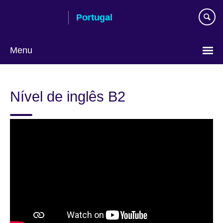
Passar
Portugal
ao
conteúdo
Menu
Escolha
a
Nível de inglês B2
língua