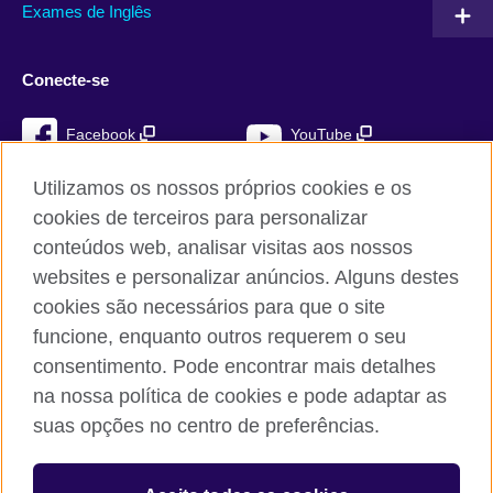
Exames de Inglês
Conecte-se
Facebook
YouTube
Instagram
TikTok
Utilizamos os nossos próprios cookies e os
cookies de terceiros para personalizar
conteúdos web, analisar visitas aos nossos
websites e personalizar anúncios. Alguns destes
British Council global
cookies são necessários para que o site
Privacidade e termos de utilização
funcione, enquanto outros requerem o seu
Cookies
consentimento. Pode encontrar mais detalhes
Mapa do sítio
na nossa política de cookies e pode adaptar as
suas opções no centro de preferências.
© 2026 British Council
The United Kingdom’s international organisation for cultural