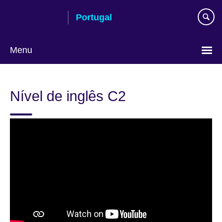
Passar
Portugal
ao
conteúdo
Menu
Escolha
a
Nível de inglês C2
língua