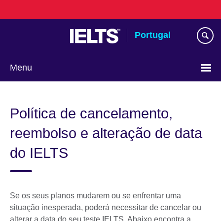
Passar
ao
conteúdo
Portugal
Menu
Escolha
a
Política de cancelamento,
língua
reembolso e alteração de data
do IELTS
Se os seus planos mudarem ou se enfrentar uma
situação inesperada, poderá necessitar de cancelar ou
alterar a data do seu teste IELTS. Abaixo encontra a