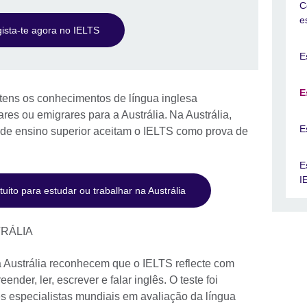
C
e
ista-te agora no IELTS
E
E
tens os conhecimentos de língua inglesa
res ou emigrares para a Austrália. Na Austrália,
E
 de ensino superior aceitam o IELTS como prova de
E
I
uito para estudar ou trabalhar na Austrália
TRÁLIA
 Austrália reconhecem que o IELTS reflecte com
der, ler, escrever e falar inglês. O teste foi
s especialistas mundiais em avaliação da língua