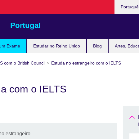
Escolha
Portugu
a
língua
Portugal
 um Exame
Estudar no Reino Unido
Blog
Artes, Educ
S com o British Council
Estuda no estrangeiro com o IELTS
lia com o IELTS
no estrangeiro