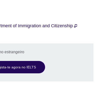
tment of Immigration and Citizenship
no estrangeiro
ista-te agora no IELTS